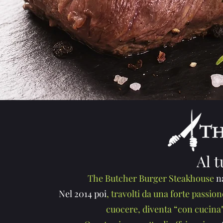
Al t
The Butcher Burger Steakhouse
n
Nel 2014 poi
, travolti da una forte passio
cuocere, diventa “con cucina"