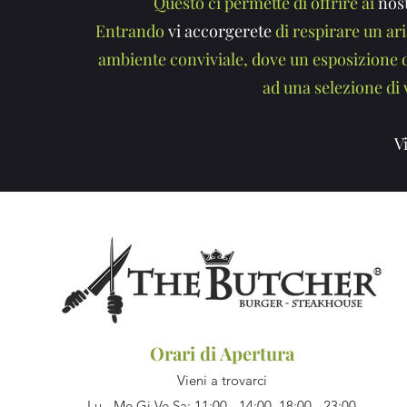
Questo ci permette di offrire ai
nost
Entrando
vi accorgerete
di respirare un ari
ambiente conviviale, dove un esposizione 
ad una selezione di v
V
Orari di Apertura
Vieni a trovarci
Lu - Me Gi Ve Sa: 11:00 - 14:00 18:00 - 23:00